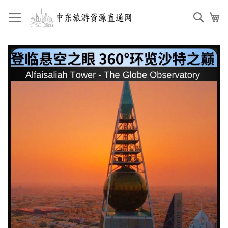
跳
到
搜
我
内
索
容
跳
到
图
片
库
结
尾