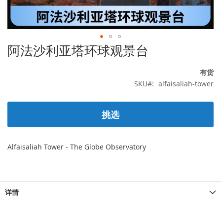
阿法沙利亚塔环球观景台
跳
转
到
有货
图
SKU
alfaisaliah-tower
像
库
的
挑选
开
头
Alfaisaliah Tower - The Globe Observatory
详情