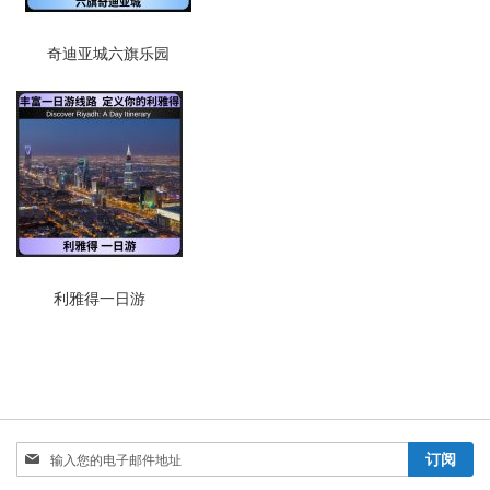
奇迪亚城六旗乐园
利雅得一日游
注
订阅
册