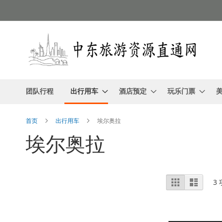
跳
到
内
容
团队行程
出行用车
酒店预定
玩乐门票
首页
出行用车
埃尔奥拉
埃尔奥拉
视
网
列
3
格
表
图