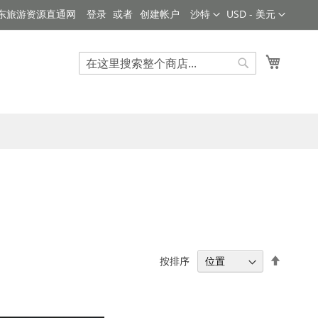
选
货
东旅游资源直通网
登录
创建帐户
沙特
USD - 美元
择
币
商
店
我的购
搜
搜
索
索
设
按排序
置
降
序
方