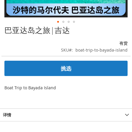
巴亚达岛之旅|吉达
跳
转
到
有货
图
SKU
boat-trip-to-bayada-island
像
库
的
挑选
开
头
Boat Trip to Bayada Island
详情