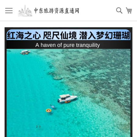
跳
到
搜
我
内
索
容
跳
到
图
片
库
结
尾